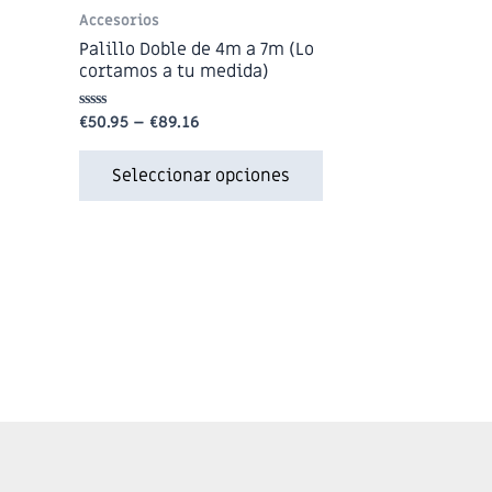
Accesorios
Palillo Doble de 4m a 7m (Lo
cortamos a tu medida)
€
50.95
–
€
89.16
Valorado
en
0
de
Seleccionar opciones
5