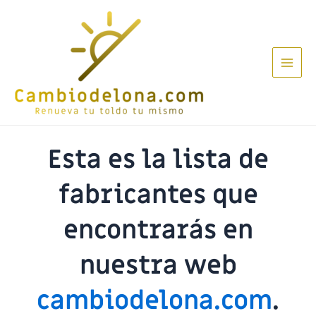
Ir
al
contenido
Main
Men
Esta es la lista de
fabricantes que
encontrarás en
nuestra web
cambiodelona.com
.