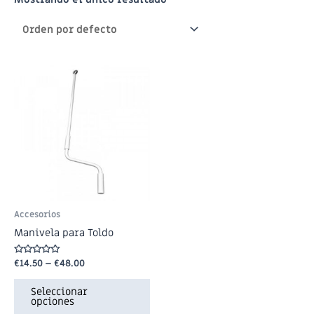
Accesorios
Manivela para Toldo
Valorado
€
14.50
–
€
48.00
en
0
de
Seleccionar
5
opciones