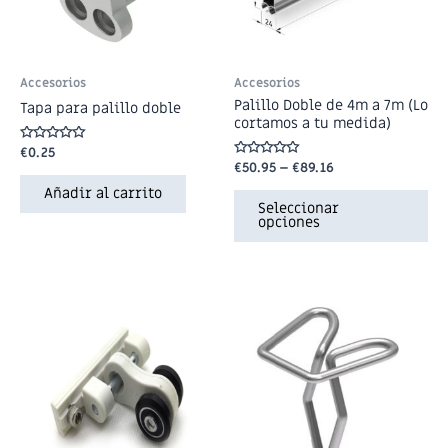
Accesorios
Accesorios
Palillo Doble de 4m a 7m (Lo
Tapa para palillo doble
cortamos a tu medida)
Valorado
€
0.25
en
Valorado
€
50.95
–
€
89.16
0
en
de
0
Añadir al carrito
5
de
Seleccionar
5
opciones