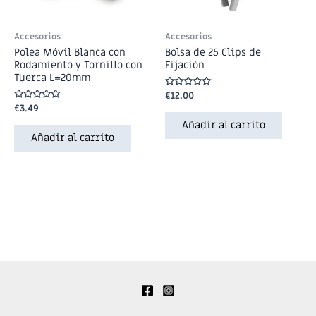
Accesorios
Accesorios
Polea Móvil Blanca con
Bolsa de 25 Clips de
Rodamiento y Tornillo con
Fijación
Tuerca L=20mm
Valorado
€
12.00
en
Valorado
€
3.49
0
en
de
Añadir al carrito
0
5
de
Añadir al carrito
5