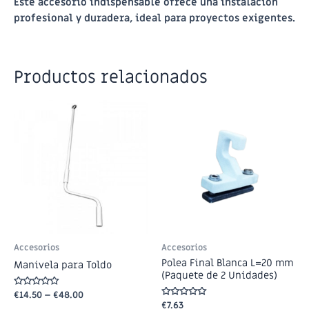
Este accesorio indispensable ofrece una instalación
profesional y duradera, ideal para proyectos exigentes.
Productos relacionados
Accesorios
Accesorios
Polea Final Blanca L=20 mm
Manivela para Toldo
(Paquete de 2 Unidades)
Valorado
€
14.50
–
€
48.00
en
Valorado
€
7.63