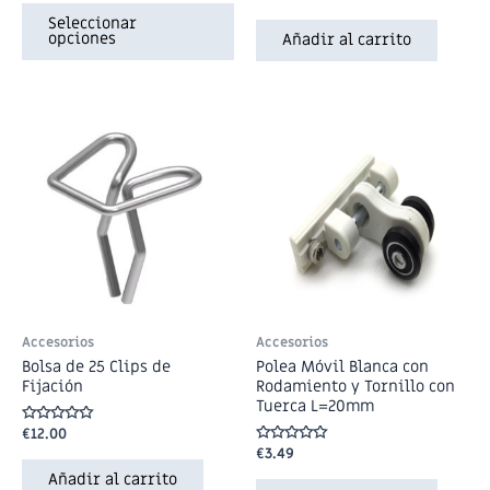
0
en
de
0
Seleccionar
5
de
opciones
Añadir al carrito
5
Accesorios
Accesorios
Bolsa de 25 Clips de
Polea Móvil Blanca con
Fijación
Rodamiento y Tornillo con
Tuerca L=20mm
Valorado
€
12.00
en
Valorado
€
3.49
0
en
de
Añadir al carrito
0
5