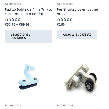
Accesorios
Accesorios
Palillo Doble de 4m a 7m (Lo
Perfil interior empalme
cortamos a tu medida)
80×40
Valorado
€
50.95
–
€
89.16
Valorado
€
7.50
en
en
0
0
de
de
Seleccionar
Añadir al carrito
5
5
opciones
Accesorios
Accesorios