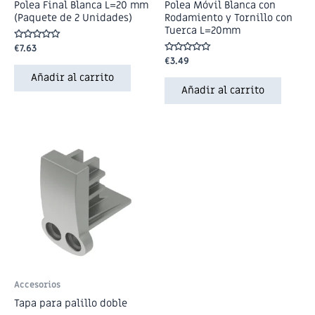
Polea Final Blanca L=20 mm
Polea Móvil Blanca con
(Paquete de 2 Unidades)
Rodamiento y Tornillo con
Tuerca L=20mm
Valorado
€
7.63
en
Valorado
€
3.49
0
en
de
Añadir al carrito
0
5
de
Añadir al carrito
5
Accesorios
Tapa para palillo doble