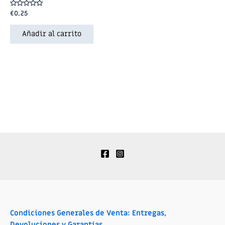
Valorado
€
0.25
en
0
de
Añadir al carrito
5
Condiciones Generales de Venta: Entregas,
Devoluciones y Garantías.