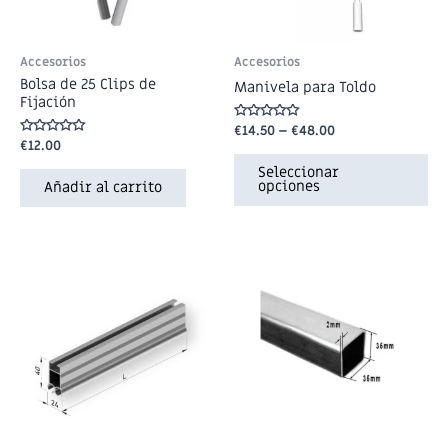
Accesorios
Accesorios
Bolsa de 25 Clips de
Manivela para Toldo
Fijación
Valorado
€
14.50
–
€
48.00
en
Valorado
€
12.00
0
en
de
0
Seleccionar
5
de
opciones
Añadir al carrito
5