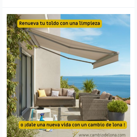
tu
Pérgola
con
el
Sistema
de
Palillería
Doble