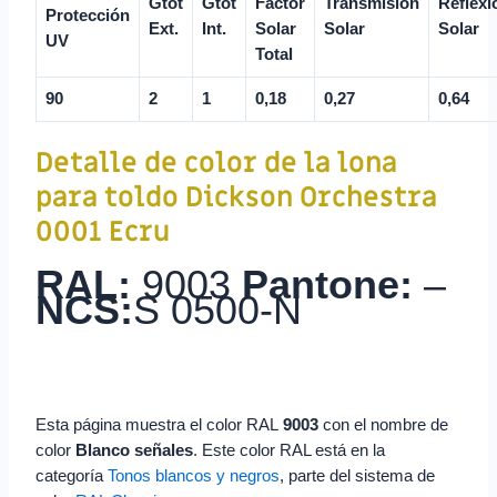
Gtot
Gtot
Factor
Transmisión
Reflexi
Protección
Ext.
Int.
Solar
Solar
Solar
UV
Total
90
2
1
0,18
0,27
0,64
Detalle de color de la lona
para toldo
Dickson Orchestra
0001 Ecru
RAL:
9003
Pantone:
–
NCS:
S 0500-N
Esta página muestra el color RAL
9003
con el nombre de
color
Blanco señales
. Este color RAL está en la
categoría
Tonos blancos y negros
, parte del sistema de