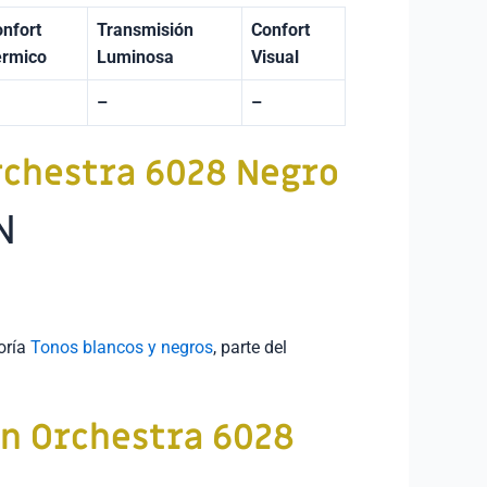
nfort
Transmisión
Confort
érmico
Luminosa
Visual
–
–
rchestra
6028 Negro
N
goría
Tonos blancos y negros
, parte del
n Orchestra 6028