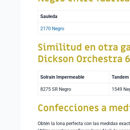
Sauleda
2170 Negro
Similitud en otra g
Dickson Orchestra 
Solrain Impermeable
Tandem
8275 SR Negro
1549 Ne
Confecciones a med
Obtén la lona perfecta con las medidas exact