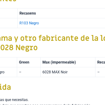
Recasens
R103 Negro
ama y otro fabricante de la l
6028 Negro
Green
Max (impermeable)
Reca
gro
–
6028 MAX Noir
–
ida
as que necesitas.