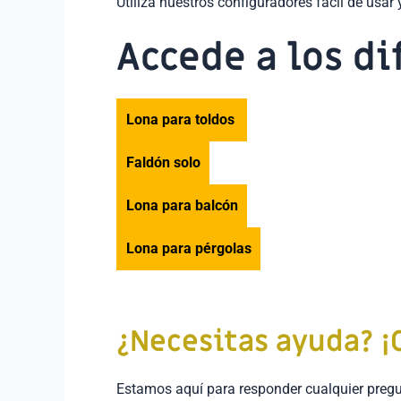
Utiliza nuestros configuradores fácil de usa
Accede a los d
Lona para toldos
Faldón solo
Lona para balcón
Lona para pérgolas
¿Necesitas ayuda? ¡
Estamos aquí para responder cualquier pregu