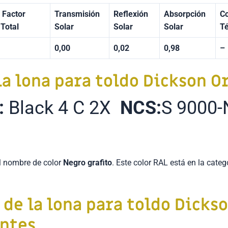
 Factor
Transmisión
Reflexión
Absorpción
Co
 Total
Solar
Solar
Solar
T
0,00
0,02
0,98
–
la lona para toldo
Dickson O
:
Black 4 C 2X
NCS:
S 9000-
l nombre de color
Negro grafito
. Este color RAL está en la cate
a de
la lona para toldo
Dickso
antes