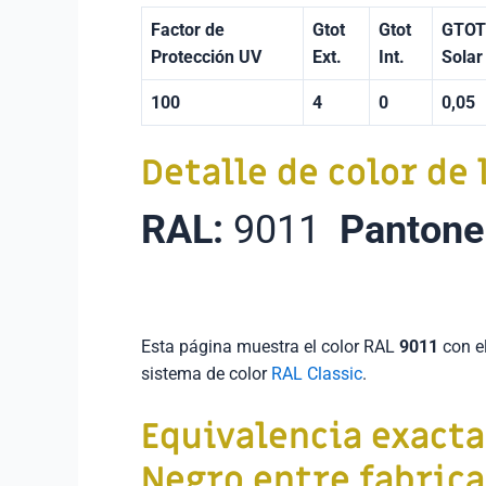
Factor de
Gtot
Gtot
GTOT
Protección UV
Ext.
Int.
Solar
100
4
0
0,05
Detalle de color de 
RAL:
9011
Pantone
Esta página muestra el color RAL
9011
con e
sistema de color
RAL Classic
.
Equivalencia exact
Negro
entre fabric