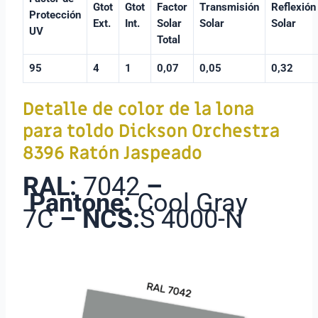
Gtot
Gtot
Factor
Transmisión
Reflexión
Protección
Ext.
Int.
Solar
Solar
Solar
UV
Total
95
4
1
0,07
0,05
0,32
Detalle de color de la lona
para toldo
Dickson Orchestra
8396 Ratón Jaspeado
RAL:
7042
–
Pantone:
Cool Gray
7C
–
NCS:
S 4000-N