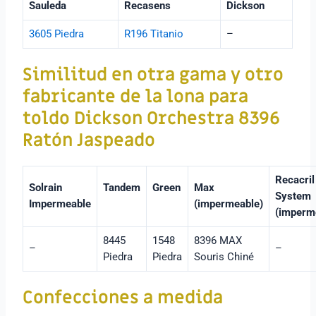
Sauleda
Recasens
Dickson
3605 Piedra
R196 Titanio
–
Similitud en otra gama y otro
fabricante de la lona para
toldo
Dickson Orchestra 8396
Ratón Jaspeado
Recacril
Solrain
Tandem
Green
Max
System
Impermeable
(impermeable)
(imperm
8445
1548
8396 MAX
–
–
Piedra
Piedra
Souris Chiné
Confecciones a medida