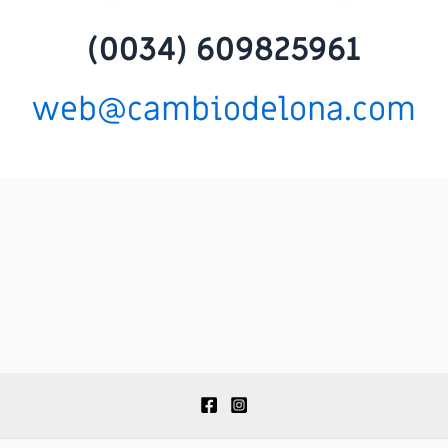
(0034) 609825961
web@cambiodelona.com