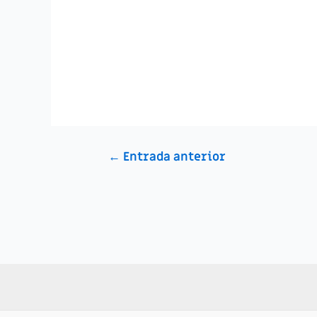
Navegación
←
Entrada anterior
de
entradas