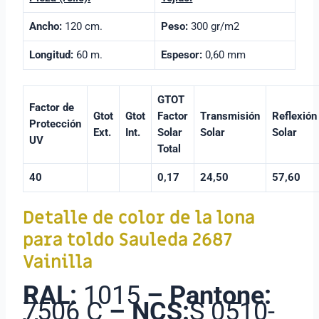
Ancho:
120 cm.
Peso:
300 gr/m2
Longitud:
60 m.
Espesor:
0,60 mm
GTOT
Factor de
Gtot
Gtot
Factor
Transmisión
Reflexión
Protección
Ext.
Int.
Solar
Solar
Solar
UV
Total
40
0,17
24,50
57,60
Detalle de color de la lona
para toldo Sauleda 2687
Vainilla
RAL:
1015
–
Pantone:
7506 C
–
NCS:
S 0510-