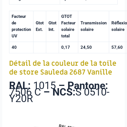
Facteur
GTOT
de
Gtot
Gtot
Facteur
Transmission
Réflexi
protection
Ext.
Int.
solaire
solaire
solaire
UV
total
40
0,17
24,50
57,60
Détail de la couleur de la toile
de store Sauleda 2687 Vanille
RAL:
1015
–
Pantone:
7506 C
–
NCS:
S 0510-
Y20R