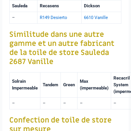
Sauleda
Recasens
Dickson
–
R149 Desierto
6610 Vanille
Similitude dans une autre
gamme et un autre fabricant
de la toile de store Sauleda
2687 Vanille
Recacril
Solrain
Max
Tandem
Green
System
Impermeable
(impermeable)
(imperm
–
–
–
–
–
Confection de toile de store
sur mesure