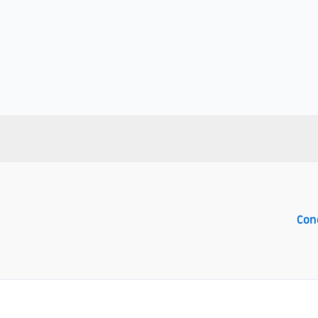
Navigation
de
l’article
Con