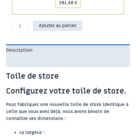
281,48 €
quantité
Ajouter au panier
de
Toile
de
Description
store
Avis (0)
Toile de store
Configurez votre toile de store.
Pour fabriquer une nouvelle toile de store identique à
celle que vous avez déjà, nous avons besoin de
connaître ses dimensions :
La largeur :