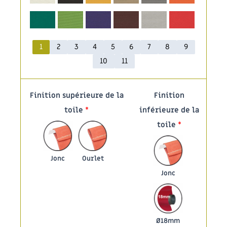
1
2
3
4
5
6
7
8
9
10
11
Finition supérieure de la
Finition
toile
*
inférieure de la
toile
*
Jonc
Ourlet
Jonc
Ø18mm