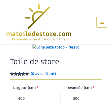
Aller
au
contenu
Main
Men
Toile de store
(
0
avis client)
Noté
5
5.00
sur 5
basé sur
Largeur (cm)
*
Avancée (cm)
*
notations
client