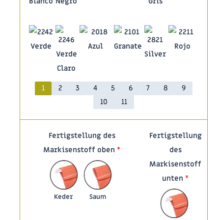
1
2
3
4
5
6
7
8
9
10
11
Fertigstellung des
Fertigstellung
Markisenstoff oben
*
des
Markisenstoff
unten
*
Keder
Saum