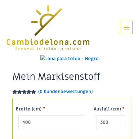
Zum
Inhalt
springen
Main
Men
Mein Markisenstoff
(
0
Kundenbewertungen)
Bewertet
5
mit
5.00
von 5,
Breite (cm)
*
Ausfall (cm)
*
basierend
auf
Kundenbewertungen