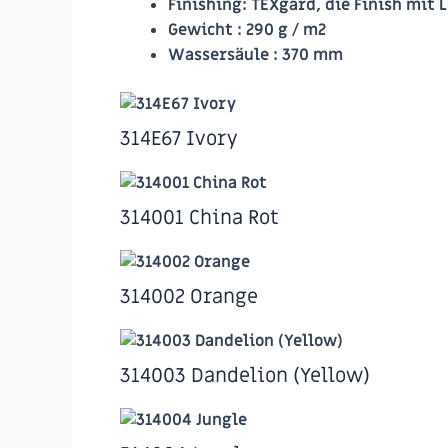
Finishing
: TEXgard, die Finish mit 
Gewicht
: 290 g / m2
Wassersäule :
370 mm
314E67 Ivory
314001 China Rot
314002 Orange
314003 Dandelion (Yellow)