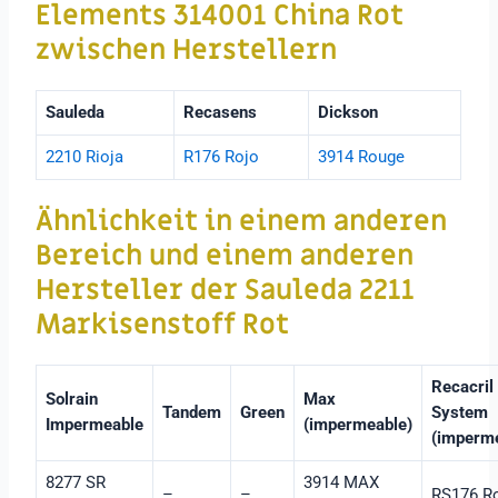
Elements 314001 China Rot
zwischen Herstellern
Sauleda
Recasens
Dickson
2210 Rioja
R176 Rojo
3914 Rouge
Ähnlichkeit in einem anderen
Bereich und einem anderen
Hersteller der Sauleda 2211
Markisenstoff Rot
Recacril
Solrain
Max
Tandem
Green
System
Impermeable
(impermeable)
(imperm
8277 SR
3914 MAX
–
–
RS176 R