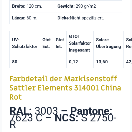
Breite:
120 cm.
Gewicht:
290 gr/m2
Länge:
60 m.
Dicke
:Nicht spezifiziert.
GTOT
UV-
Gtot
Gtot
Solare
So
Solarfaktor
Schutzfaktor
Ext.
Int.
Übertragung
Re
insgesamt
80
0,12
13,60
42
Farbdetail der Markisenstoff
Sattler Elements 314001 China
Rot
RAL:
3003
–
Pantone:
7623 C
–
NCS:
S 2750-
R