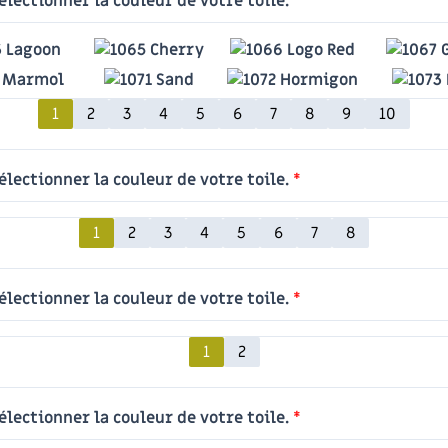
électionner la couleur de votre toile.
*
1
2
3
4
5
6
7
8
9
10
électionner la couleur de votre toile.
*
1
2
3
4
5
6
7
8
électionner la couleur de votre toile.
*
1
2
électionner la couleur de votre toile.
*