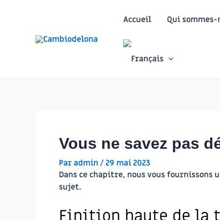
Aller
au
Accueil
Qui sommes-n
contenu
Vous ne savez pas dét
Par
admin
/
29 mai 2023
Dans ce chapitre, nous vous fournissons u
sujet.
Finition haute de la t