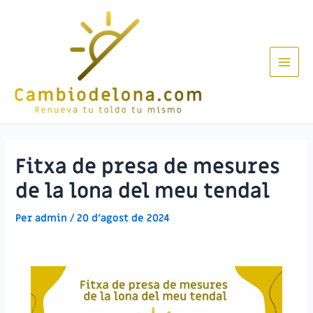
Vés
al
contingut
Main
Men
Fitxa de presa de mesures
de la lona del meu tendal
Per
admin
/
20 d'agost de 2024