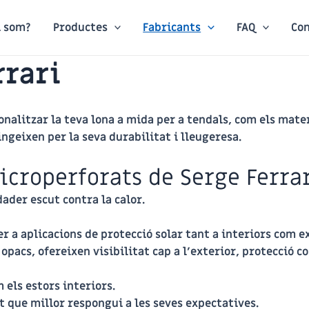
i som?
Productes
Fabricants
FAQ
Co
rrari
alitzar la teva lona a mida per a tendals, com els mater
ingeixen per la seva durabilitat i lleugeresa.
microperforats de Serge Ferra
dader escut contra la calor.
r a aplicacions de protecció solar tant a interiors com e
opacs, ofereixen visibilitat cap a l’exterior, protecció co
 els estors interiors.
t que millor respongui a les seves expectatives.