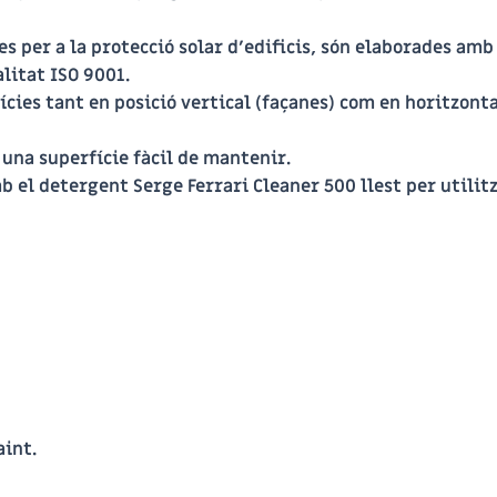
s per a la protecció solar d’edificis, són elaborades am
litat ISO 9001.
ies tant en posició vertical (façanes) com en horitzontal
 una superfície fàcil de mantenir.
b el detergent Serge
Ferrari Cleaner 500
llest per utilit
aint.