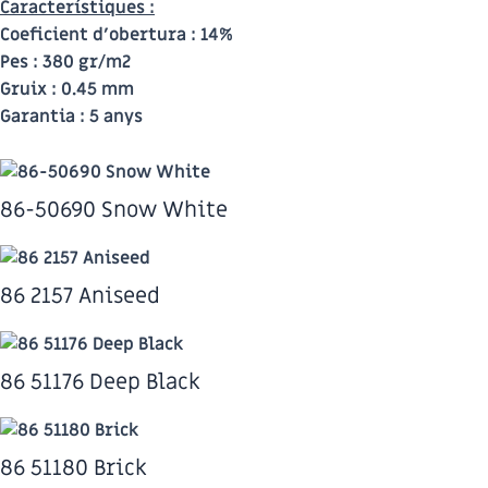
Característiques :
Coeficient d’obertura :
14%
Pes :
380 gr/m2
Gruix :
0.45 mm
Garantia :
5 anys
86-50690 Snow White
86 2157 Aniseed
86 51176 Deep Black
86 51180 Brick