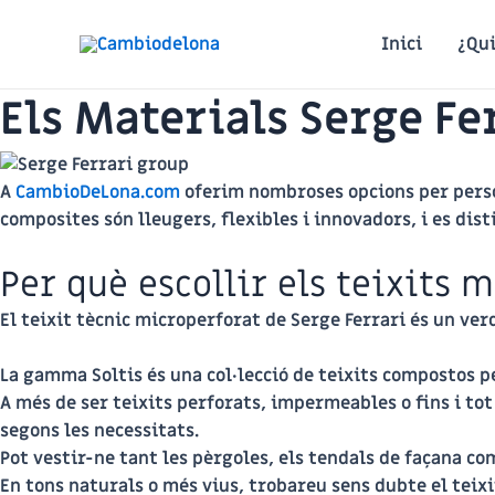
Vés
al
Inici
¿Qu
contingut
Els Materials Serge Fe
A
CambioDeLona.com
oferim nombroses opcions per person
composites són lleugers, flexibles i innovadors, i es dist
Per què escollir els teixits 
El teixit tècnic microperforat de Serge Ferrari és un ver
La
gamma Soltis
és una col·lecció de teixits compostos pe
A més de ser teixits perforats, impermeables o fins i tot 
segons les necessitats.
Pot vestir-ne tant les pèrgoles, els tendals de façana com
En tons naturals o més vius, trobareu sens dubte el teixi