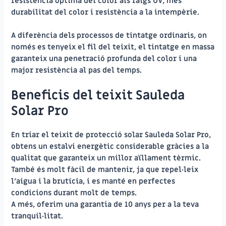
resistència òptima del color als raigs UV, més
durabilitat del color i resistència a la intempèrie.
A diferència dels processos de tintatge ordinaris, on
només es tenyeix el fil del teixit, el tintatge en massa
garanteix una penetració profunda del color i una
major resistència al pas del temps.
Beneficis del teixit Sauleda
Solar Pro
En triar el teixit de protecció solar Sauleda Solar Pro,
obtens un estalvi energètic considerable gràcies a la
qualitat que garanteix un millor aïllament tèrmic.
També és molt fàcil de mantenir, ja que repel·leix
l’aigua i la brutícia, i es manté en perfectes
condicions durant molt de temps.
A més, oferim una garantia de 10 anys per a la teva
tranquil·litat.