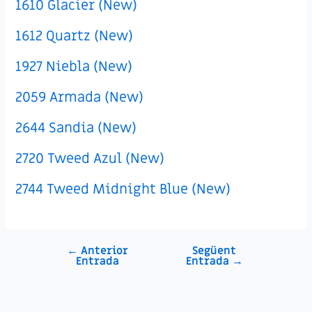
1610 Glacier (New)
1612 Quartz (New)
1927 Niebla (New)
2059 Armada (New)
2644 Sandia (New)
2720 Tweed Azul (New)
2744 Tweed Midnight Blue (New)
←
Anterior
Següent
Navegació
Entrada
Entrada
→
d'entrades