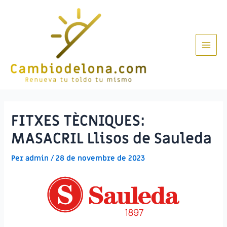
Vés
al
contingut
Main
Men
FITXES TÈCNIQUES:
MASACRIL Llisos de Sauleda
Per
admin
/
28 de novembre de 2023