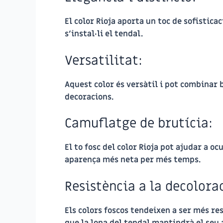
El color Rioja aporta un toc de sofisticac
s’instal·li el tendal.
Versatilitat:
Aquest color és versàtil i pot combinar 
decoracions.
Camuflatge de brutícia:
El to fosc del color Rioja pot ajudar a o
aparença més neta per més temps.
Resistència a la decolora
Els colors foscos tendeixen a ser més res
que la lona del tendal mantindrà el seu