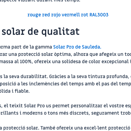
 solar de qualitat
 forma part de la gamma
Solar Pro de Sauleda.
urar una protecció solar òptima, alhora que afegeix un toc
massa al 100%, ofereix una solidesa de color excepcional i
s la seva durabilitat. Gràcies a la seva tintura profunda, e
exposició a les inclemències del temps amb el pas del temp
lida i fiable.
, el teixit Solar Pro us permet personalitzar el vostre es
brillants i moderns o tons més discrets, segurament trobar
 la protecció solar. També ofereix una excel·lent protecc