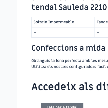
tendal Sauleda 2210
Solrain Impermeable
Tand
–
–
Confeccions a mida
Obtinguis la lona perfecta amb les mesu
Utilitza els nostres configuradors fàcil 
Accedeix als d
Tela per a tendal