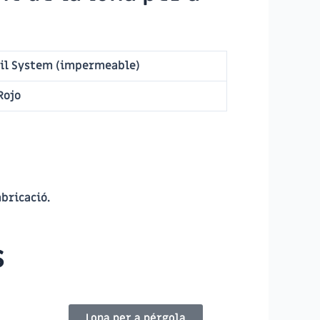
il System
(impermeable)
Rojo
abricació.
s
Lona per a pérgola