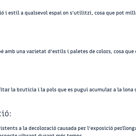
ió i estil a qualsevol espai on s’utilitzi, cosa que pot mil
bé amb una varietat d’estils i paletes de colors, cosa que
cultar la brutícia i la pols que es pugui acumular a la lo
ció:
istents a la decoloració causada per l’exposició perllonga
 aspecte vibrant durant més temps.