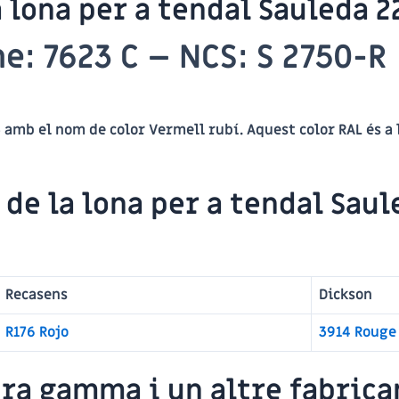
a lona per a tendal Sauleda 2
ne:
7623 C
–
NCS:
S 2750-R
3
amb el nom de color
Vermell rubí
. Aquest color RAL és a
a de
la lona per a tendal Saul
Recasens
Dickson
R176 Rojo
3914 Rouge
ra gamma i un altre fabrican