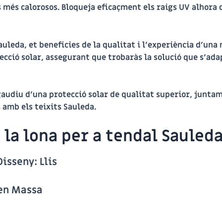
ies més calorosos. Bloqueja eficaçment els raigs UV alho
Sauleda, et beneficies de la qualitat i l’experiència d’un
cció solar, assegurant que trobaràs la solució que s’ada
 gaudiu d’una protecció solar de qualitat superior, junta
s amb els teixits Sauleda.
la lona per a tendal Sauleda
Disseny:
Llis
 en Massa