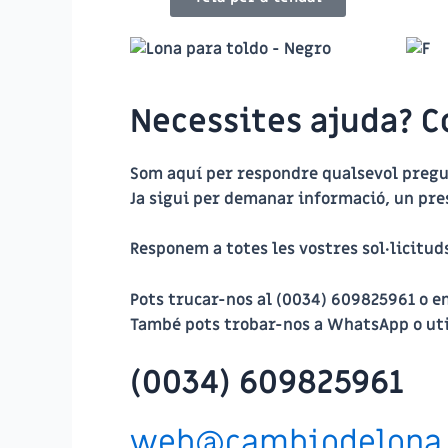
Necessites ajuda? C
Som aquí per respondre qualsevol pregun
Ja sigui per demanar informació, un pres
Responem a totes les vostres sol·licitud
Pots trucar-nos al
(0034) 609825961
o en
També pots trobar-nos a
WhatsApp
o ut
(0034) 609825961
web@cambiodelona