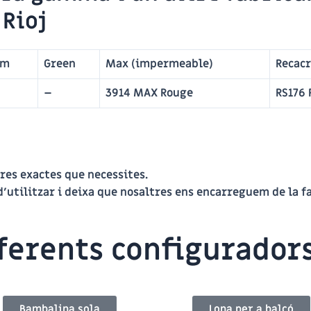
 Rioj
em
Green
Max (impermeable)
Recacr
–
3914 MAX Rouge
RS176 
res exactes que necessites.
d’utilitzar i deixa que nosaltres ens encarreguem de la f
iferents configurador
Bambalina sola
Lona per a balcó