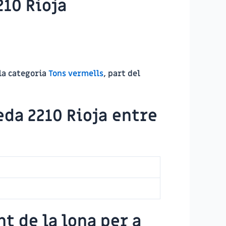
210 Rioja
 la categoria
Tons vermells
, part del
eda 2210 Rioja
entre
t de la lona per a