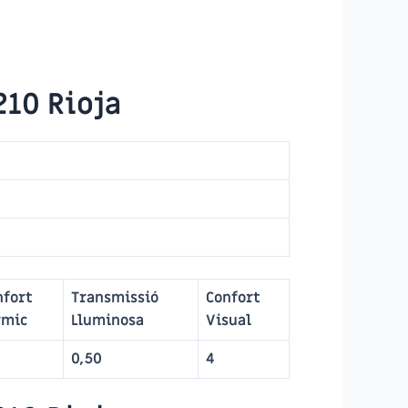
210 Rioja
nfort
Transmissió
Confort
rmic
Lluminosa
Visual
0,50
4