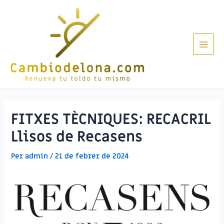
Vés
al
contingut
Main
Men
FITXES TÈCNIQUES: RECACRIL
Llisos de Recasens
Per
admin
/
21 de febrer de 2024