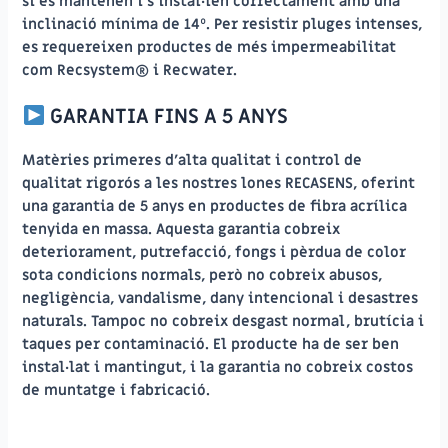
si es mantenen i s’instal·len correctament amb una
inclinació mínima de 14º. Per resistir pluges intenses,
es requereixen productes de més impermeabilitat
com Recsystem® i Recwater.
GARANTIA FINS A 5 ANYS
Matèries primeres d’alta qualitat i control de
qualitat rigorós a les nostres lones RECASENS, oferint
una garantia de 5 anys en productes de fibra acrílica
tenyida en massa. Aquesta garantia cobreix
deteriorament, putrefacció, fongs i pèrdua de color
sota condicions normals, però no cobreix abusos,
negligència, vandalisme, dany intencional i desastres
naturals. Tampoc no cobreix desgast normal, brutícia i
taques per contaminació. El producte ha de ser ben
instal·lat i mantingut, i la garantia no cobreix costos
de muntatge i fabricació.