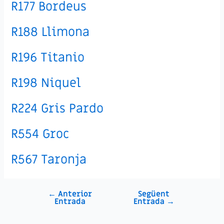
R177 Bordeus
R188 Llimona
R196 Titanio
R198 Niquel
R224 Gris Pardo
R554 Groc
R567 Taronja
←
Anterior
Següent
Navegació
Entrada
Entrada
→
d'entrades