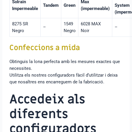
Solrain
Max
Tandem
Green
System
Impermeable
(impermeable)
(imperm
8275 SR
1549
6028 MAX
–
–
Negro
Negro
Noir
Confeccions a mida
Obtinguis la lona perfecta amb les mesures exactes que
necessites.
Utilitza els nostres configuradors fàcil d’utilitzar i deixa
que nosaltres ens encarreguem de la fabricació.
Accedeix als
diferents
configuradors