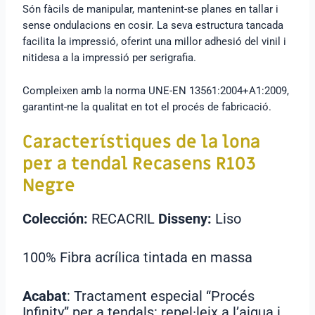
Són fàcils de manipular, mantenint-se planes en tallar i
sense ondulacions en cosir. La seva estructura tancada
facilita la impressió, oferint una millor adhesió del vinil i
nitidesa a la impressió per serigrafia.
Compleixen amb la norma UNE-EN 13561:2004+A1:2009,
garantint-ne la qualitat en tot el procés de fabricació.
Característiques de la lona
per a tendal Recasens R103
Negre
Colección:
RECACRIL
Disseny:
Liso
100% Fibra acrílica tintada en massa
Acabat
: Tractament especial “Procés
Infinity” per a tendals: repel·leix a l’aigua i