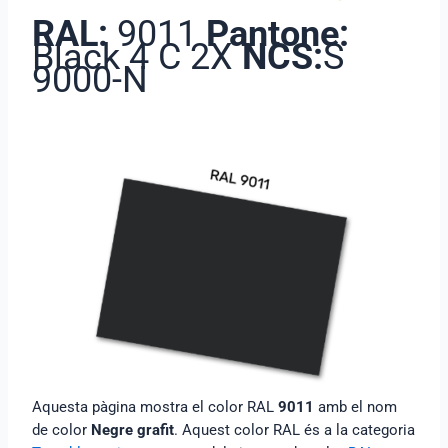
RAL:
9011
Pantone:
Black 4 C 2X
NCS:
S
9000-N
Aquesta pàgina mostra el color RAL
9011
amb el nom
de color
Negre grafit
. Aquest color RAL és a la categoria