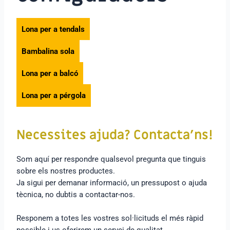
Lona per a tendals
Bambalina sola
Lona per a balcó
Lona per a pérgola
Necessites ajuda? Contacta’ns!
Som aquí per respondre qualsevol pregunta que tinguis
sobre els nostres productes.
Ja sigui per demanar informació, un pressupost o ajuda
tècnica, no dubtis a contactar-nos.
Responem a totes les vostres sol·licituds el més ràpid
possible i us oferirem un servei de qualitat.