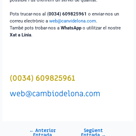
Pots trucar-nos al (
0034) 609825961
o enviar-nos un
correu electrònic a
web@canvidelona.com
.
També pots trobar-nos a
WhatsApp
o utilitzar el nostre
Xat a Línia
.
(0034) 609825961
web@cambiodelona.com
←
Anterior
Següent
Entrada
Entrada
→