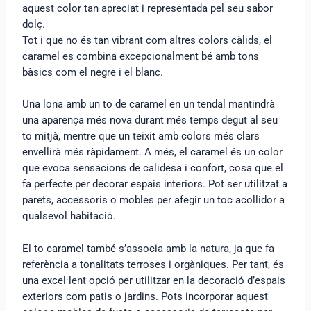
aquest color tan apreciat i representada pel seu sabor
dolç.
Tot i que no és tan vibrant com altres colors càlids, el
caramel es combina excepcionalment bé amb tons
bàsics com el negre i el blanc.
Una lona amb un to de caramel en un tendal mantindrà
una aparença més nova durant més temps degut al seu
to mitjà, mentre que un teixit amb colors més clars
envellirà més ràpidament. A més, el caramel és un color
que evoca sensacions de calidesa i confort, cosa que el
fa perfecte per decorar espais interiors. Pot ser utilitzat a
parets, accessoris o mobles per afegir un toc acollidor a
qualsevol habitació.
El to caramel també s’associa amb la natura, ja que fa
referència a tonalitats terroses i orgàniques. Per tant, és
una excel·lent opció per utilitzar en la decoració d’espais
exteriors com patis o jardins. Pots incorporar aquest