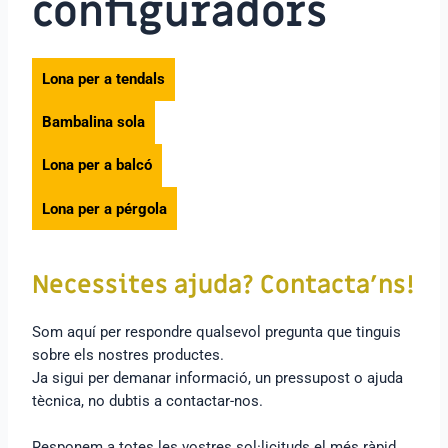
configuradors
Lona per a tendals
Bambalina sola
Lona per a balcó
Lona per a pérgola
Necessites ajuda? Contacta’ns!
Som aquí per respondre qualsevol pregunta que tinguis
sobre els nostres productes.
Ja sigui per demanar informació, un pressupost o ajuda
tècnica, no dubtis a contactar-nos.
Responem a totes les vostres sol·licituds el més ràpid