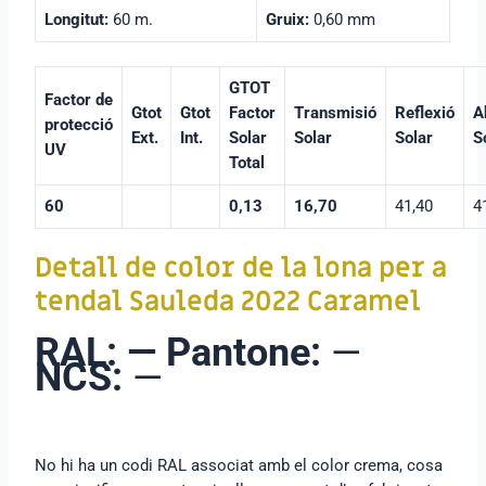
Longitut:
60 m.
Gruix:
0,60 mm
GTOT
Factor de
Gtot
Gtot
Factor
Transmisió
Reflexió
A
protecció
Ext.
Int.
Solar
Solar
Solar
S
UV
Total
60
0,13
16,70
41,40
4
Detall de color de la lona per a
tendal Sauleda 2022 Caramel
RAL: —
Pantone:
—
NCS:
—
No hi ha un codi RAL associat amb el color crema, cosa