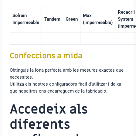
Recacril
Solrain
Max
Tandem
Green
System
Impermeable
(impermeable)
(imperm
–
–
–
–
–
Confeccions a mida
Obtinguis la lona perfecta amb les mesures exactes que
necessites.
Utilitza els nostres configuradors fàcil d’utilitzar i deixa
que nosaltres ens encarreguem de la fabricació.
Accedeix als
diferents