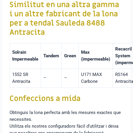
Similitut en una altra gamma
i un altre fabricant de la lona
per a tendal Sauleda 8488
Antracita
Recacril
Solrain
Max
Tandem
Green
System
Impermeable
(impermeable)
(imperm
1552 SR
U171 MAX
RS164
–
–
Antracita
Carbone
Antracit
Confeccions a mida
Obtinguis la lona perfecta amb les mesures exactes que
necessites.
Utilitza els nostres configuradors fàcil d’utilitzar i deixa
que nosaltres ens encarreguem de la fabricació.