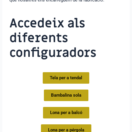
Accedeix als
diferents
configuradors
Tela per a tendal
Bambalina sola
Lona per a balcó
Lona per a pérgola