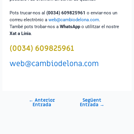
Pots trucar-nos al
(0034) 609825961
o enviar-nos un
correu electrònic a
web@cambiodelona.com
.
També pots trobar-nos a
WhatsApp
o utilitzar el nostre
Xat a Línia
.
(0034) 609825961
web@cambiodelona.com
←
Anterior
Següent
Entrada
Entrada
→