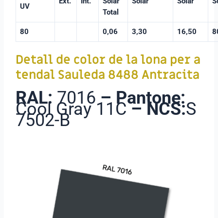
Ext.
Int.
Solar
Solar
Solar
S
UV
Total
80
0,06
3,30
16,50
8
Detall de color de la lona per a
tendal Sauleda 8488 Antracita
RAL:
7016
–
Pantone:
Cool Gray 11C
–
NCS:
S
7502-B