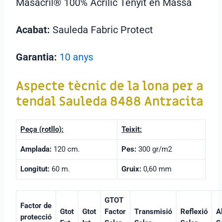
Masacril® 100% Acrílic Tenyit en Massa
Acabat:
Sauleda Fabric Protect
Garantia:
10 anys
Aspecte tècnic de la lona per a
tendal Sauleda 8488 Antracita
Peça (rotllo):
Teixit:
Amplada:
120 cm.
Pes:
300 gr/m2
Longitut:
60 m.
Gruix:
0,60 mm
GTOT
Factor de
Gtot
Gtot
Factor
Transmisió
Reflexió
A
protecció