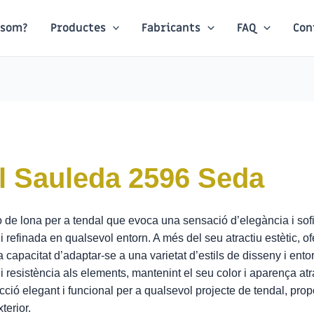
 som?
Productes
Fabricants
FAQ
Con
l Sauleda 2596 Seda
de lona per a tendal que evoca una sensació d’elegància i sofis
refinada en qualsevol entorn. A més del seu atractiu estètic, of
a i la capacitat d’adaptar-se a una varietat d’estils de disseny i en
 i resistència als elements, mantenint el seu color i aparença atr
ó elegant i funcional per a qualsevol projecte de tendal, propor
terior.