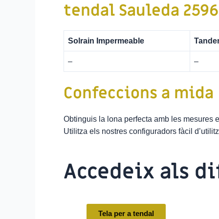
tendal Sauleda 2596
Solrain Impermeable
Tande
–
–
Confeccions a mida
Obtinguis la lona perfecta amb les mesures 
Utilitza els nostres configuradors fàcil d’util
Accedeix als d
Tela per a tendal