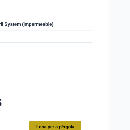
il System
(impermeable)
s
Lona per a pérgola