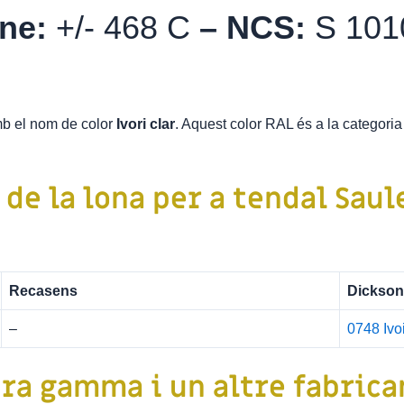
one:
+/- 468 C
–
NCS:
S 101
b el nom de color
Ivori clar
. Aquest color RAL és a la categori
 de la
lona per a tendal Saul
Recasens
Dickson
–
0748 Ivo
ra gamma i un altre fabrican