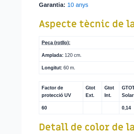
Garantia:
10 anys
Aspecte tècnic de l
Peça (rotllo):
Amplada:
120 cm.
Longitut:
60 m.
Factor de
Gtot
Gtot
GTOT
protecció UV
Ext.
Int.
Solar
60
0,14
Detall de color de l