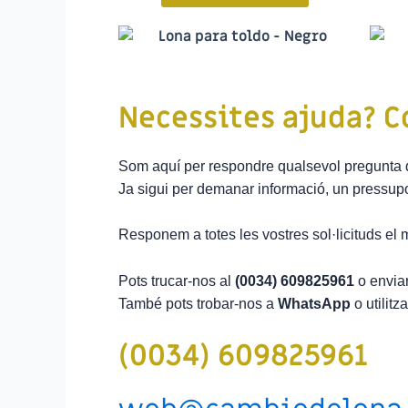
Necessites ajuda? C
Som aquí per respondre qualsevol pregunta q
Ja sigui per demanar informació, un pressupo
Responem a totes les vostres sol·licituds el m
Pots trucar-nos al
(0034) 609825961
o enviar
També pots trobar-nos a
WhatsApp
o utilitz
(0034) 609825961