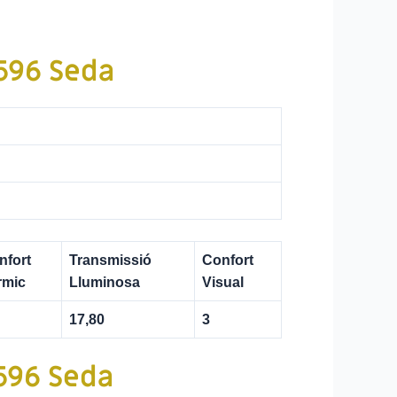
2596 Seda
nfort
Transmissió
Confort
rmic
Lluminosa
Visual
17,80
3
2596 Seda