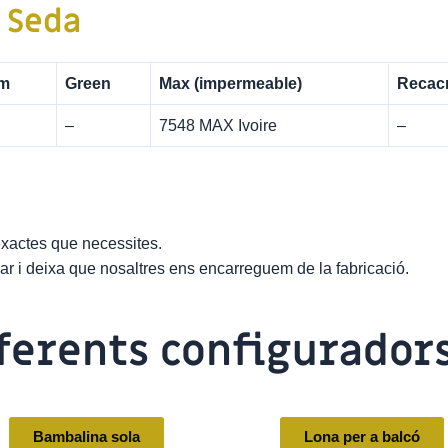
 Seda
m
Green
Max (impermeable)
Recacr
–
7548 MAX Ivoire
–
exactes que necessites.
itzar i deixa que nosaltres ens encarreguem de la fabricació.
iferents configurador
Bambalina sola
Lona per a balcó