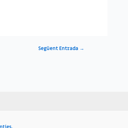
Següent Entrada
→
nties.