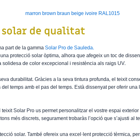
 solar de qualitat
rma part de la gamma
Solar Pro de Sauleda.
una protecció solar òptima, alhora que afegeix un toc de disseny 
a solidesa de color excepcional i resistència als raigs UV.
va durabilitat. Gràcies a la seva tintura profunda, el teixit conse
 del temps amb el pas del temps. Està dissenyat per oferir una lla
teixit Solar Pro us permet personalitzar el vostre espai exterior
 tons més discrets, segurament trobaràs l’opció que s’ajusti al teu
rotecció solar. També ofereix una excel·lent protecció tèrmica, 