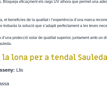
sos. Bloqueja eficaçment els raigs UV alhora que permet una ade
eda, et beneficies de la qualitat i l’experiència d’una marca r
ue trobaràs la solució que s’adapti perfectament a les teves nece
u d’una protecció solar de qualitat superior, juntament amb un d
Sauleda.
 la lona per a tendal Sauled
sseny:
Llis
Massa