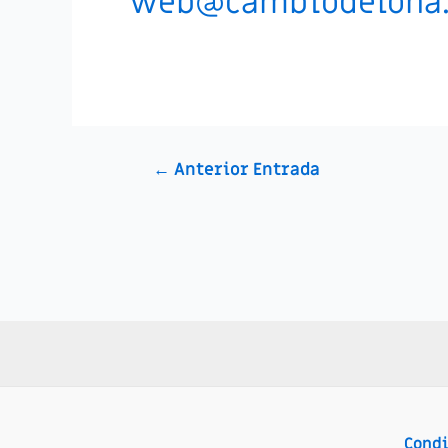
web@cambiodelona
←
Anterior Entrada
Condi