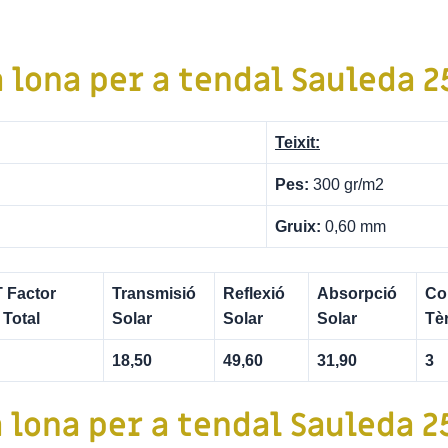
a lona per a tendal Sauleda 
Teixit:
Pes:
300 gr/m2
Gruix:
0,60 mm
 Factor
Transmisió
Reflexió
Absorpció
Co
 Total
Solar
Solar
Solar
Tè
18,50
49,60
31,90
3
a lona per a tendal Sauleda 