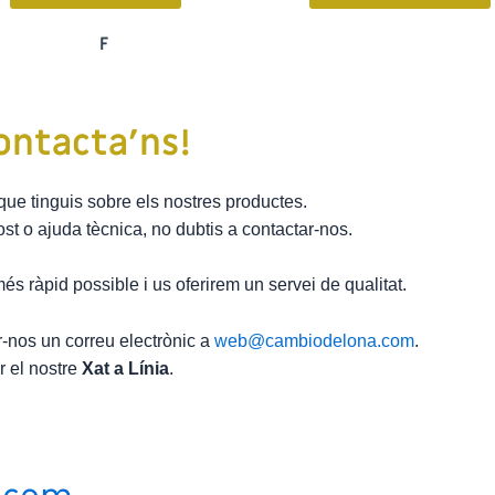
ontacta’ns!
ue tinguis sobre els nostres productes.
st o ajuda tècnica, no dubtis a contactar-nos.
és ràpid possible i us oferirem un servei de qualitat.
-nos un correu electrònic a
web@cambiodelona.com
.
ar el nostre
Xat a Línia
.