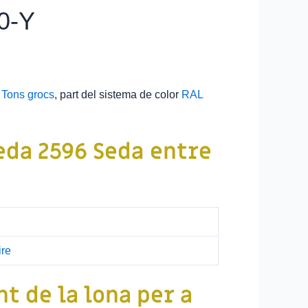
0-Y
a
Tons grocs
, part del sistema de color
RAL
eda 2596 Seda
entre
ire
t de la lona per a