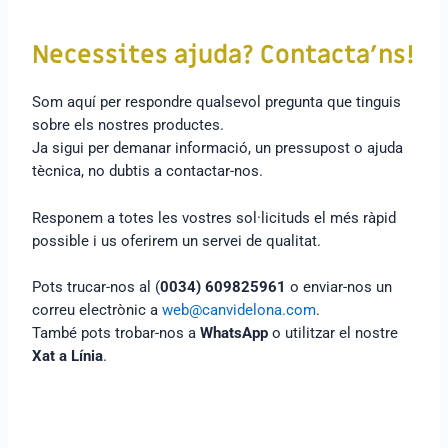
Necessites ajuda? Contacta’ns!
Som aquí per respondre qualsevol pregunta que tinguis
sobre els nostres productes.
Ja sigui per demanar informació, un pressupost o ajuda
tècnica, no dubtis a contactar-nos.
Responem a totes les vostres sol·licituds el més ràpid
possible i us oferirem un servei de qualitat.
Pots trucar-nos al (
0034) 609825961
o enviar-nos un
correu electrònic a
web@canvidelona.com
.
També pots trobar-nos a
WhatsApp
o utilitzar el nostre
Xat a Línia
.