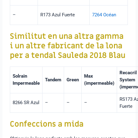
–
R173 Azul Fuerte
7264 Océan
Similitut en una altra gamma
i un altre fabricant de la lona
per a tendal Sauleda 2018 Blau
Recacril
Solrain
Max
Tandem
Green
System
Impermeable
(impermeable)
(imperm
RS173 A
8266 SR Azul
–
–
–
Fuerte
Confeccions a mida