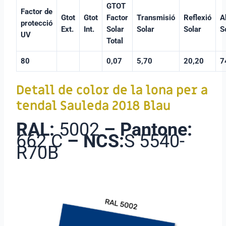
GTOT
Factor de
Gtot
Gtot
Factor
Transmisió
Reflexió
A
protecció
Ext.
Int.
Solar
Solar
Solar
S
UV
Total
80
0,07
5,70
20,20
7
Detall de color de la lona per a
tendal Sauleda 2018 Blau
RAL:
5002
–
Pantone:
662 C
–
NCS:
S 5540-
R70B