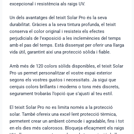
excepcional i resistència als raigs UV.
Un dels avantatges del teixit Solar Pro és la seva
durabilitat. Gràcies a la seva tintura profunda, el teixit
conserva el color original i resisteix els efectes
perjudicials de l’exposició a les inclemències del temps
amb el pas del temps. Està dissenyat per oferir una llarga
vida útil, garantint així una protecció sòlida i fiable.
Amb més de 120 colors sòlids disponibles, el teixit Solar
Pro us permet personalitzar el vostre espai exterior
segons els vostres gustos i necessitats. Ja sigui que
cerquis colors brillants i moderns o tons més discrets,
segurament trobaràs l’opció que s’ajusti al teu estil.
El teixit Solar Pro no es limita només a la protecció
solar. També ofereix una excel·lent protecció tèrmica,
permetent crear un ambient còmode i agradable, fins i tot
en els dies més calorosos. Bloqueja eficaçment els raigs