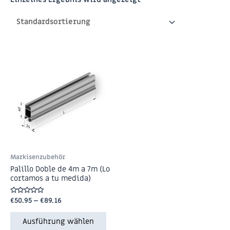
Markisenzubehör
Palillo Doble de 4m a 7m (Lo
cortamos a tu medida)
Bewertet
€
50.95
–
€
89.16
mit
0
von
Ausführung wählen
5