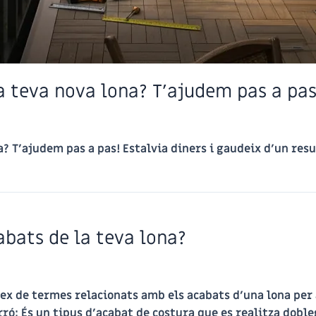
la teva nova lona? T’ajudem pas a pas
na? T’ajudem pas a pas! Estalvia diners i gaudeix d’un res
bats de la teva lona?
ex de termes relacionats amb els acabats d’una lona per
ró: És un tipus d’acabat de costura que es realitza doblega