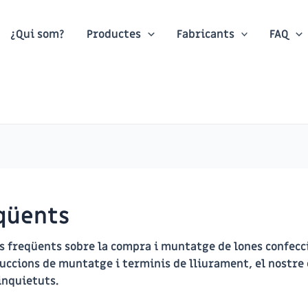
¿Qui som?
Productes
Fabricants
FAQ
qüents
és freqüents sobre la compra i muntatge de lones confec
ruccions de muntatge i terminis de lliurament, el nostre 
inquietuts.