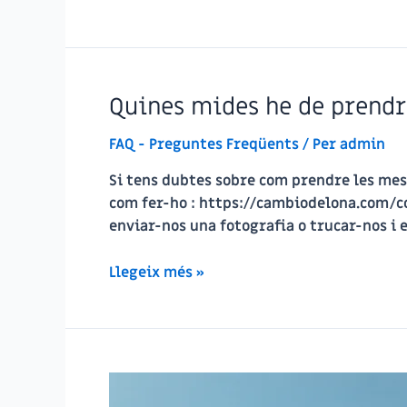
teva
lona
té
alguns
Quines mides he de prendr
defectes
visuals
FAQ - Preguntes Freqüents
/ Per
admin
o
estètics?
Si tens dubtes sobre com prendre les mesur
com fer-ho : https://cambiodelona.com/co
enviar-nos una fotografia o trucar-nos i
Quines
Llegeix més »
mides
he
de
prendre
per