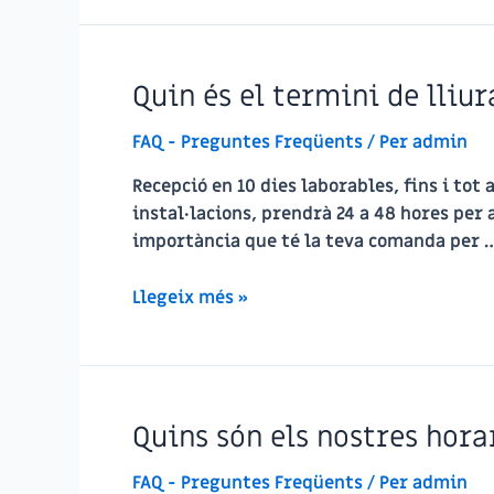
Quin és el termini de lliu
FAQ - Preguntes Freqüents
/ Per
admin
Recepció en 10 dies laborables, fins i tot
instal·lacions, prendrà 24 a 48 hores per 
importància que té la teva comanda per 
Quin
Llegeix més »
és
el
termini
de
Quins són els nostres horar
lliurament?
FAQ - Preguntes Freqüents
/ Per
admin