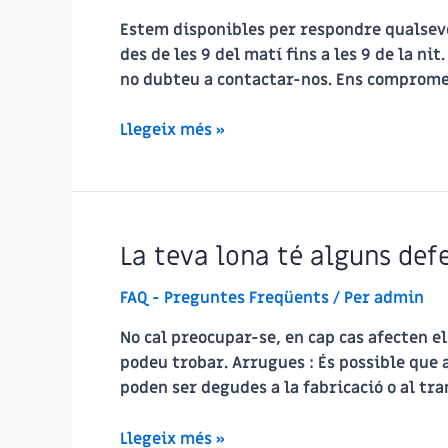
Estem disponibles per respondre qualsevo
des de les 9 del matí fins a les 9 de la n
no dubteu a contactar-nos. Ens comprome
Quins
Llegeix més »
són
els
nostres
horaris
La teva lona té alguns defe
d’atenció
al
FAQ - Preguntes Freqüents
/ Per
admin
client?
No cal preocupar-se, en cap cas afecten e
podeu trobar. Arrugues : És possible que 
poden ser degudes a la fabricació o al tra
La
Llegeix més »