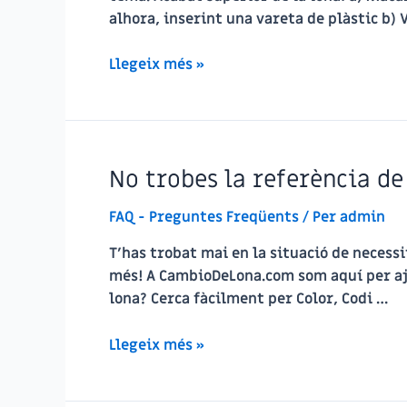
alhora, inserint una vareta de plàstic b) 
No
Llegeix més »
saps
determinar
els
acabats
No trobes la referència de
de
la
FAQ - Preguntes Freqüents
/ Per
admin
teva
lona?
T’has trobat mai en la situació de necess
més! A CambioDeLona.com som aquí per ajud
lona? Cerca fàcilment per Color, Codi …
No
Llegeix més »
trobes
la