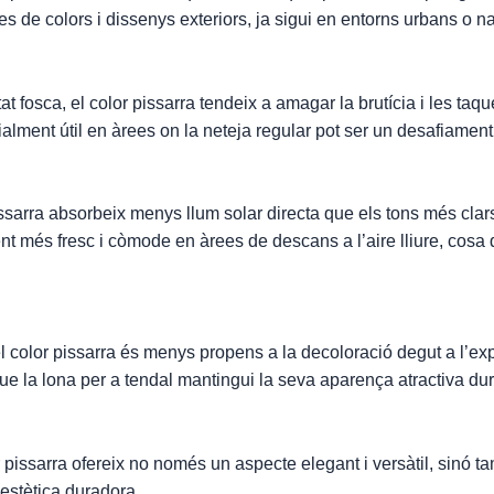
es de colors i dissenys exteriors, ja sigui en entorns urbans o na
at fosca, el color pissarra tendeix a amagar la brutícia i les taqu
cialment útil en àrees on la neteja regular pot ser un desafiament
ssarra absorbeix menys llum solar directa que els tons més clars
nt més fresc i còmode en àrees de descans a l’aire lliure, cosa q
 color pissarra és menys propens a la decoloració degut a l’expo
ue la lona per a tendal mantingui la seva aparença atractiva d
 pissarra ofereix no només un aspecte elegant i versàtil, sinó ta
a estètica duradora.