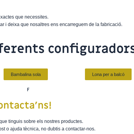
exactes que necessites.
itzar i deixa que nosaltres ens encarreguem de la fabricació.
iferents configurador
Bambalina sola
Lona per a balcó
ontacta’ns!
ue tinguis sobre els nostres productes.
st o ajuda tècnica, no dubtis a contactar-nos.