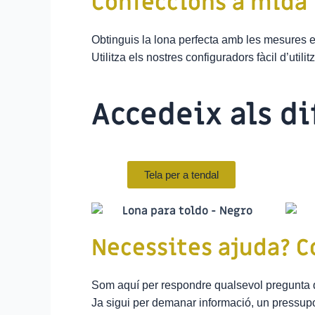
Confeccions a mida
Obtinguis la lona perfecta amb les mesures 
Utilitza els nostres configuradors fàcil d’util
Accedeix als d
Tela per a tendal
Necessites ajuda? C
Som aquí per respondre qualsevol pregunta q
Ja sigui per demanar informació, un pressupo