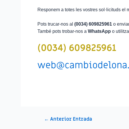
Responem a totes les vostres sol·licituds el m
Pots trucar-nos al
(0034) 609825961
o enviar
També pots trobar-nos a
WhatsApp
o utilitz
(0034) 609825961
web@cambiodelona
←
Anterior Entrada