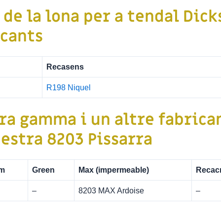
a de
la lona per a tendal
Dick
icants
Recasens
R198 Niquel
ra gamma i un altre fabrican
estra 8203 Pissarra
m
Green
Max (impermeable)
Recacr
–
8203 MAX Ardoise
–