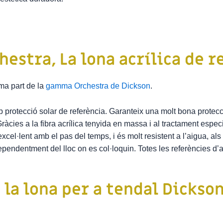
hestra,
La lona acrílica de r
ma part de la
gamma Orchestra de Dickson
.
b protecció solar de referència. Garanteix una molt bona protecció
Gràcies a la fibra acrílica tenyida en massa i al tractament espec
xcel·lent amb el pas del temps, i és molt resistent a l’aigua, 
 independentment del lloc on es col·loquin. Totes les referènci
 la lona per a tendal
Dickson