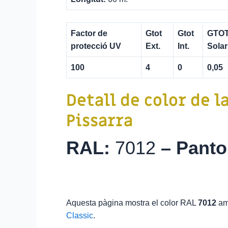
Factor de
Gtot
Gtot
GTOT
protecció UV
Ext.
Int.
Solar
100
4
0
0,05
Detall de color de l
Pissarra
RAL:
7012
–
Pant
Aquesta pàgina mostra el color RAL
7012
am
Classic
.