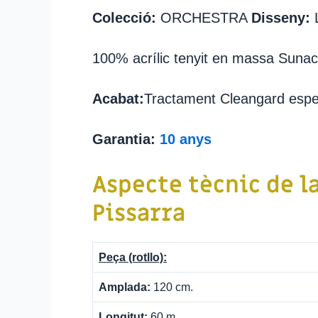
Colecció:
ORCHESTRA
Disseny:
L
100% acrílic tenyit en massa Sunac
Acabat:
Tractament Cleangard especi
Garantia:
10 anys
Aspecte tècnic de l
Pissarra
Peça (rotllo):
Amplada:
120 cm.
Longitut:
60 m.