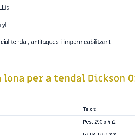
Lis
ryl
al tendal, antitaques i impermeabilitzant
a lona per a tendal
Dickson 
Teixit:
Pes:
290 gr/m2
Gruix:
0,60 mm