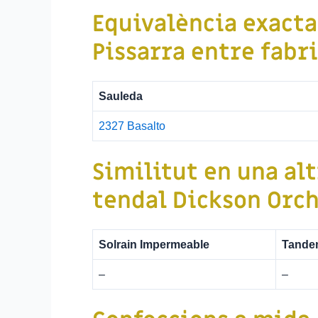
Equivalència exact
Pissarra
entre fabr
Sauleda
2327 Basalto
Similitut en una alt
tendal
Dickson Orch
Solrain Impermeable
Tande
–
–