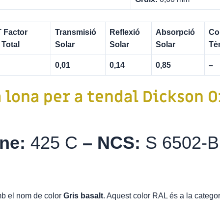
 Factor
Transmisió
Reflexió
Absorpció
Co
 Total
Solar
Solar
Solar
Tè
0,01
0,14
0,85
–
a lona per a tendal
Dickson 
one:
425 C
–
NCS:
S 6502-B
b el nom de color
Gris basalt
. Aquest color RAL és a la catego