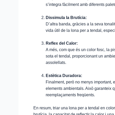
s’integra fàcilment amb diferents palet
Dissimula la Brutícia:
D’altra banda, gràcies a la seva tonalit
vida útil de la lona per a tendal, espe
Reflex del Calor:
A més, com que és un color fosc, la pi
sota el tendal, proporcionant un ambie
assolellats.
Estètica Duradora:
Finalment, però no menys important, el
elements ambientals. Això garanteix q
reemplaçaments freqüents.
En resum, triar una lona per a tendal en color
brutícia, la capacitat de reflectir la calor i un