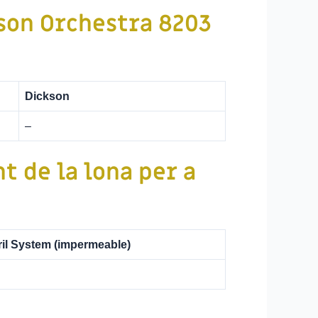
son Orchestra 8203
Dickson
–
t de la lona per a
il System
(impermeable)