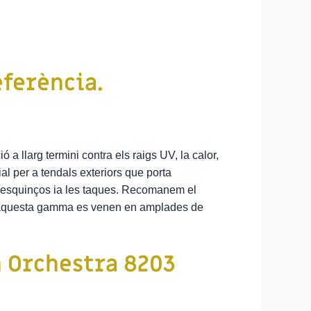
eferència.
 a llarg termini contra els raigs UV, la calor,
ial per a tendals exteriors que porta
als esquinços ia les taques. Recomanem el
es d’aquesta gamma es venen en amplades de
 Orchestra 8203