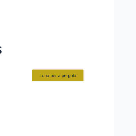
s
Lona per a pérgola