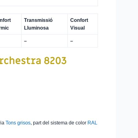
nfort
Transmissió
Confort
rmic
Lluminosa
Visual
–
–
Orchestra
8203
ria
Tons grisos
, part del sistema de color
RAL