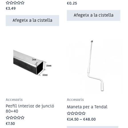
Puntuat
€
0.25
amb
Puntuat
€
3.49
0
amb
de
Afegeix a la cistella
0
5
de
Afegeix a la cistella
5
Accesoris
Accesoris
Perfil interior de junció
Maneta per a Tendal
80×40
Puntuat
€
14.50
–
€
48.00
amb
Puntuat
€
7.50
0
amb