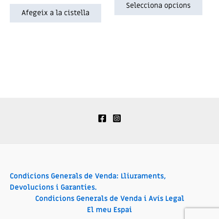
de
0
Selecciona opcions
5
de
Afegeix a la cistella
5
Condicions Generals de Venda: Lliuraments,
Devolucions i Garanties.
Condicions Generals de Venda i Avís Legal
El meu Espai