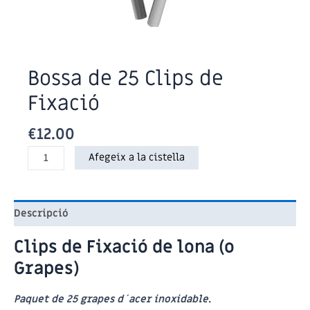
Bossa de 25 Clips de
Fixació
€
12.00
quantitat
Afegeix a la cistella
de
Bossa
de
Descripció
25
Clips
Clips de Fixació de lona (o
de
Grapes)
Fixació
Paquet de 25 grapes d´acer inoxidable.