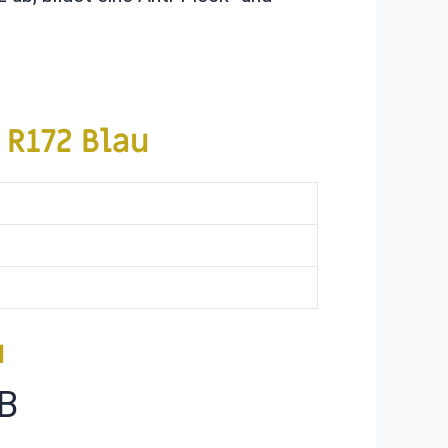
 R172 Blau
u
B