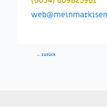
(0034) 609825961
web@meinmarkisens
←
zurück