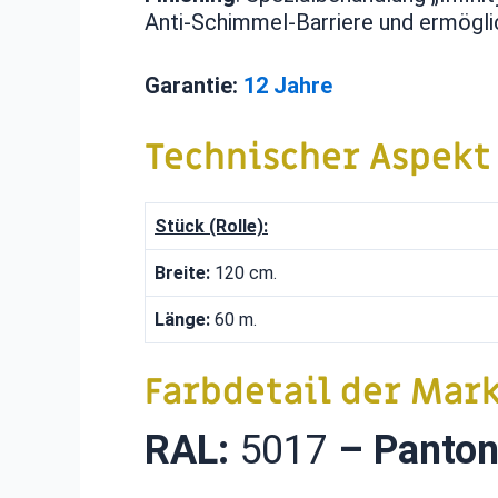
Anti-Schimmel-Barriere und ermögl
Garantie:
12 Jahre
Technischer Aspekt
Stück (Rolle):
Breite:
120 cm.
Länge:
60 m.
Farbdetail der Mark
RAL:
5017
–
Panto