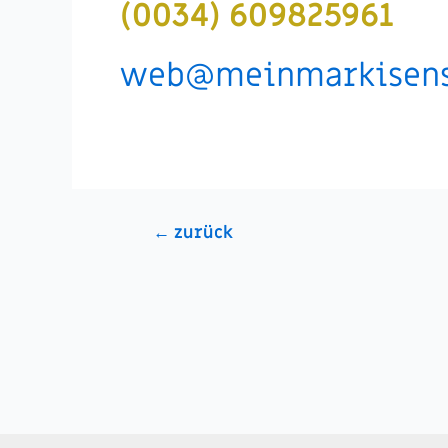
(0034) 609825961
web@meinmarkisens
Beitragsnavigation
←
zurück