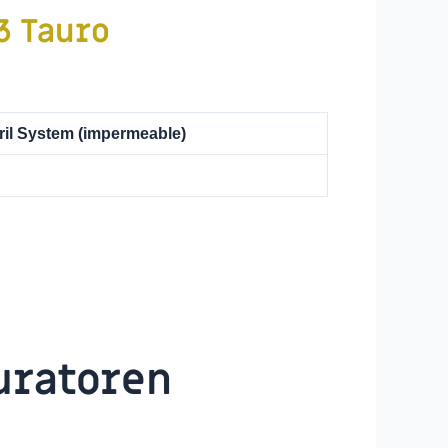
3 Tauro
ril System
(impermeable)
uratoren