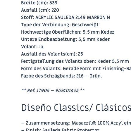
Menge
Breite (cm): 339
Ausfall (cm): 220
Stoff: ACRYLIC SAULEDA 2149 MARRON N
Type der Verbindung: Geschweißt
Hochwertige Oberflächen: 5,5 mm Keder
Untere Endbearbeitung: 5,5 mm Keder
Volant: Ja
Ausfall des Volants(cm): 25
Fertigstellung des Volants oben: Keder 5,5 mm
Form des Volants: Gerade Form mit Finishing-B
Farbe des Schrägbands: 216 – Grün.
** Ref. 17905 – 952401423 **
Diseño Classics/ Clásico
– Zusammensetzung: Masacril® 100% Acryl eing
– Finish: Sauleda Fabric Protector.