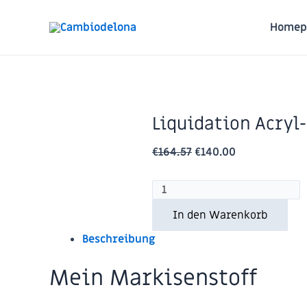
Zum
Inhalt
Angebot!
Homep
springen
Liquidation Acryl
€
164.57
€
140.00
Liquidation
Acryl-
In den Warenkorb
Markisenstoff
Beschreibung
Sauleda
2149
Mein Markisenstoff
Marron
N