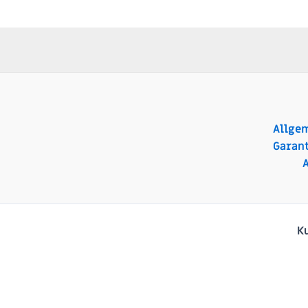
Allge
Garant
K