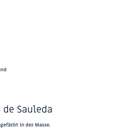
and
s de Sauleda
efärbt in der Masse.