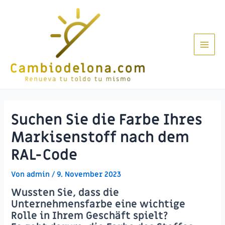
Zum
Inhalt
springen
Main
Men
Suchen Sie die Farbe Ihres
Markisenstoff nach dem
RAL-Code
Von
admin
/
9. November 2023
Wussten Sie, dass die
Unternehmensfarbe eine wichtige
Rolle in Ihrem Geschäft spielt?