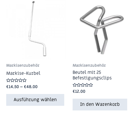
Markisenzubehör
Markisenzubehör
Beutel mit 25
Markise-Kurbel
Befestigungsclips
Bewertet
€
14.50
–
€
48.00
mit
Bewertet
€
12.00
0
mit
von
0
Ausführung wählen
5
von
In den Warenkorb
5