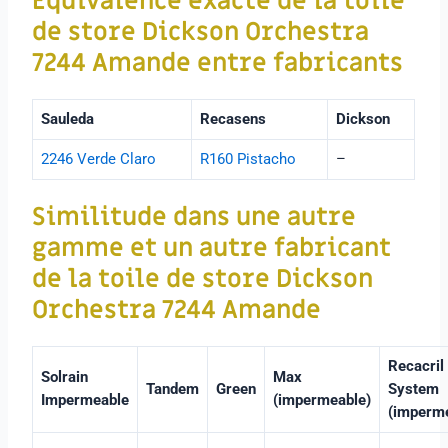
Équivalence exacte de
la toile
de store
Dickson Orchestra
7244 Amande
entre fabricants
Sauleda
Recasens
Dickson
2246 Verde Claro
R160 Pistacho
–
Similitude dans une autre
gamme et un autre fabricant
de la toile de store
Dickson
Orchestra 7244 Amande
Recacril
Solrain
Max
Tandem
Green
System
Impermeable
(impermeable)
(imperm