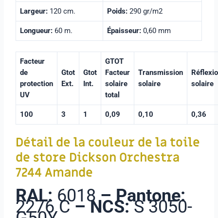
Largeur:
120 cm.
Poids:
290 gr/m2
Longueur:
60 m.
Épaisseur:
0,60 mm
Facteur
GTOT
de
Gtot
Gtot
Facteur
Transmission
Réflexi
protection
Ext.
Int.
solaire
solaire
solaire
UV
total
100
3
1
0,09
0,10
0,36
Détail de la couleur de la toile
de store
Dickson Orchestra
7244 Amande
RAL:
6018
–
Pantone:
2276 C
–
NCS:
S 3050-
G50Y