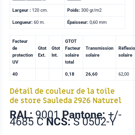
Largeur :
120 cm.
Poids:
300 gr/m2
Longueur:
60 m.
Épaisseur:
0,60 mm
Facteur
GTOT
de
Gtot
Gtot
Facteur
Transmission
Réflexi
protection
Ext.
Int.
solaire
solaire
solaire
UV
total
40
0,18
26,60
62,00
Détail de couleur de la toile
de store Sauleda
2926 Naturel
RAL:
9001
Pantone:
+/-
4685 C
NCS:
S 0502-Y