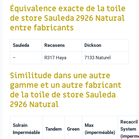
Équivalence exacte de
la toile
de store Sauleda
2926 Natural
entre fabricants
Sauleda
Recasens
Dickson
–
R317 Haya
7133 Naturel
Similitude dans une autre
gamme et un autre fabricant
de la toile de store Sauleda
2926 Natural
Recacril
Solrain
Max
Tandem
Green
System
Imperméable
(imperméable)
(imperm