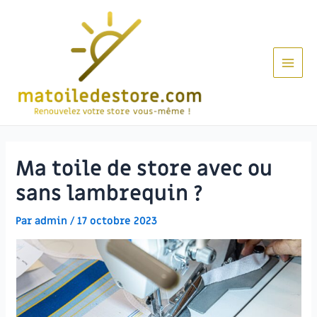
Aller
au
contenu
Main
Men
Ma toile de store avec ou
sans lambrequin ?
Par
admin
/
17 octobre 2023