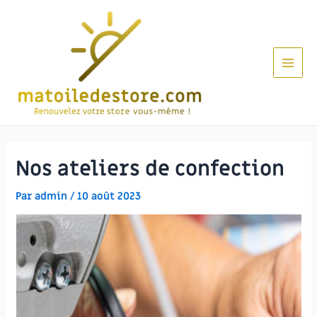
Aller
au
contenu
Main
Men
Nos ateliers de confection
Par
admin
/
10 août 2023